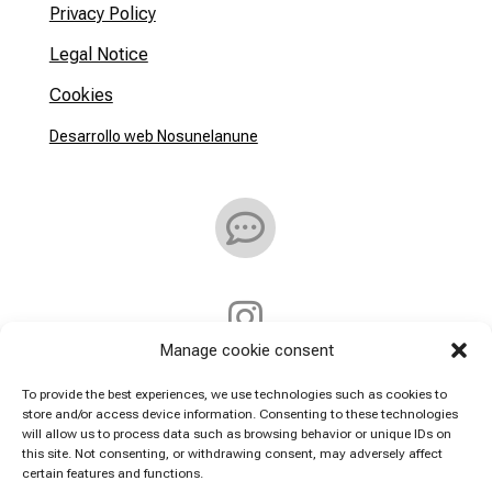
Privacy Policy
Legal Notice
Cookies
Desarrollo web Nosunelanune


Manage cookie consent
Address:
To provide the best experiences, we use technologies such as cookies to
store and/or access device information. Consenting to these technologies
will allow us to process data such as browsing behavior or unique IDs on
Callejón De la Villa 7
this site. Not consenting, or withdrawing consent, may adversely affect
11150 Vejer de la Frontera
certain features and functions.