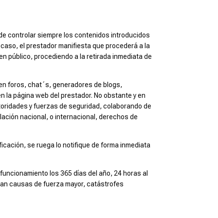
ede controlar siempre los contenidos introducidos
 caso, el prestador manifiesta que procederá a la
den público, procediendo a la retirada inmediata de
 en foros, chat´s, generadores de blogs,
n la página web del prestador. No obstante y en
autoridades y fuerzas de seguridad, colaborando de
slación nacional, o internacional, derechos de
ficación, se ruega lo notifique de forma inmediata
funcionamiento los 365 días del año, 24 horas al
zcan causas de fuerza mayor, catástrofes