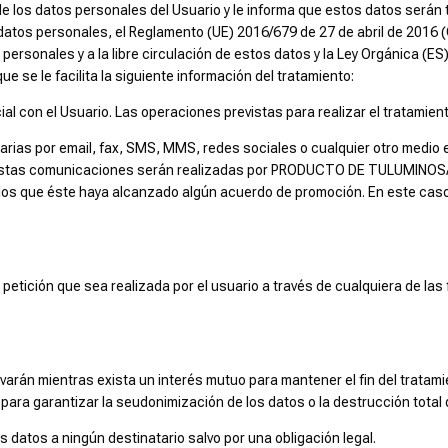
 los datos personales del Usuario y le informa que estos datos serán 
datos personales, el Reglamento (UE) 2016/679 de 27 de abril de 2016 (
 personales y a la libre circulación de estos datos y la Ley Orgánica (ES
e se le facilita la siguiente información del tratamiento:
al con el Usuario. Las operaciones previstas para realizar el tratamien
ias por email, fax, SMS, MMS, redes sociales o cualquier otro medio el
. Estas comunicaciones serán realizadas por PRODUCTO DE TULUMINOSA 
los que éste haya alcanzado algún acuerdo de promoción. En este caso
e petición que sea realizada por el usuario a través de cualquiera de l
varán mientras exista un interés mutuo para mantener el fin del tratami
ra garantizar la seudonimización de los datos o la destrucción total 
datos a ningún destinatario salvo por una obligación legal.