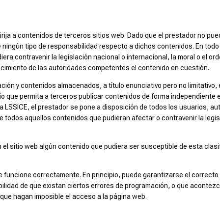
irija a contenidos de terceros sitios web. Dado que el prestador no pu
e ningún tipo de responsabilidad respecto a dichos contenidos. En todo
era contravenir la legislación nacional o internacional, la moral o el or
nocimiento de las autoridades competentes el contenido en cuestión.
ción y contenidos almacenados, a título enunciativo pero no limitativo,
io que permita a terceros publicar contenidos de forma independiente e
e la LSSICE, el prestador se pone a disposición de todos los usuarios, 
de todos aquellos contenidos que pudieran afectar o contravenir la legi
 el sitio web algún contenido que pudiera ser susceptible de esta clasi
e funcione correctamente. En principio, puede garantizarse el correcto 
sibilidad de que existan ciertos errores de programación, o que aconte
que hagan imposible el acceso a la página web.