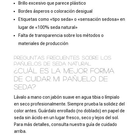
Brillo excesivo que parece plástico
Bordes ásperos o coloración desigual
Etiquetas como «tipo seda» o «sensación sedosa» en
lugar de «100% seda natural»
Falta de transparencia sobre los métodos o
materiales de producción
Preguntas frecuentes sobre los
pañuelos de seda natural
¿Cuál es la mejor forma
de cuidar mi pañuelo de
seda?
Lávalo a mano con jabón suave en agua tibia o límpialo
en seco profesionalmente. Siempre prueba la solidez del
color antes. Guárdalo enrollado (no doblado) en papel de
seda sin ácido en un lugar fresco, seco y lejos del sol.
Para más detalles, consulta nuestra guía de cuidado
arriba.