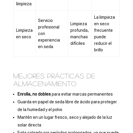
limpieza
La limpieza
Servicio
Limpieza
en seco
profesional
Limpieza
profunda,
frecuente
con
en seco
manchas
puede
experiencia
difíciles
reducir el
en seda
brillo
Mejores prácticas de
almacenamiento
Enrolla, no dobles
para evitar marcas permanentes
Guarda en papel de seda libre de ácido para proteger
de la humedad y el polvo
Mantén en un lugar fresco, seco y alejado de la luz
solar directa
Evita colgarlo por períodos prolongados, ya que puede