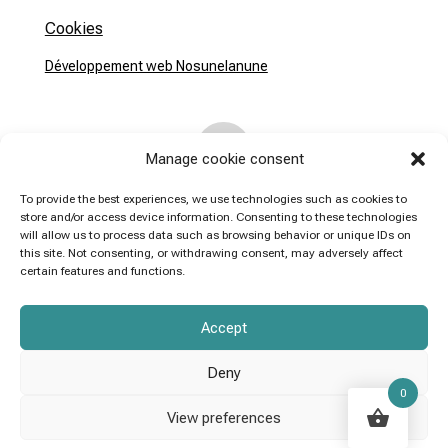
Cookies
Développement web Nosunelanune

Manage cookie consent
To provide the best experiences, we use technologies such as cookies to
store and/or access device information. Consenting to these technologies

will allow us to process data such as browsing behavior or unique IDs on
this site. Not consenting, or withdrawing consent, may adversely affect
certain features and functions.
Adresse :
Accept
Callejón De la Villa 7
11150 Vejer de la Frontera
Deny
0
España
View preferences
Courriel : tuluminosa.com