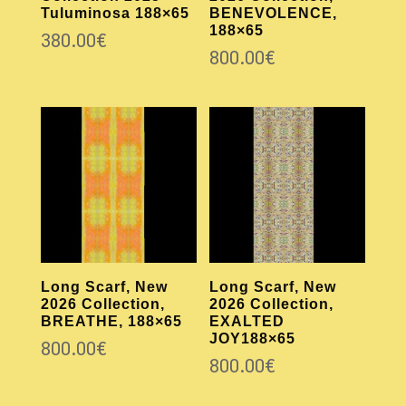
Tuluminosa 188×65
BENEVOLENCE,
188×65
380.00
€
800.00
€
Long Scarf, New
Long Scarf, New
2026 Collection,
2026 Collection,
BREATHE, 188×65
EXALTED
JOY188×65
800.00
€
800.00
€