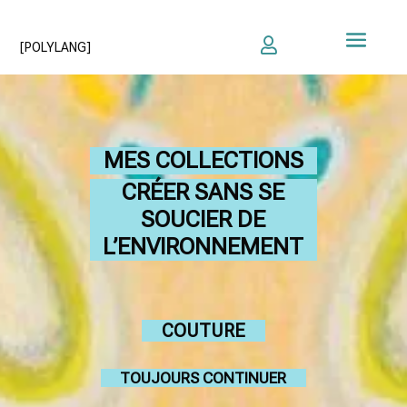

[POLYLANG]
MES COLLECTIONS
CRÉER SANS SE
SOUCIER DE
L’ENVIRONNEMENT
COUTURE
TOUJOURS CONTINUER