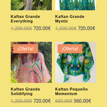
Kaftan Grande
Kaftan Grande
Everything
Mystic
El
El
El
El
1,200.00
€
720.00
€
1,200.00
€
720.00
€
precio
precio
precio
preci
original
actual
original
actua
era:
es:
era:
es:
¡Oferta!
¡Oferta!
1,200.00€.
720.00€.
1,200.00€.
720.0
Kaftan Grande
Kaftan Pequeño
Solidifying
Momentum
El
El
El
El
1,200.00
€
720.00
€
600.00
€
360.00
€